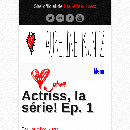
Site officiel de
Lauréline Kuntz
Menu
HOME
Actriss, la
série! Ep. 1
BLOG
BIO
#News
Par
Lauréline Kuntz