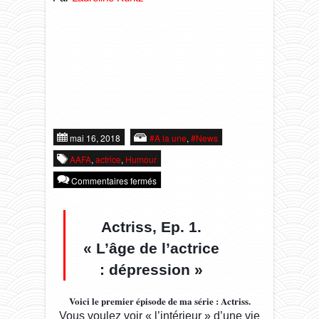
SCENE
#Coups de ♥
¸¸.•*•♪ღ♪•*
CIE
Le Questionnaire Fou
#Faqs ٩(͡๏̯͡๏)۶
WORKSHOP
Le Kabaret Kuntz
Présentation
mai 16, 2018
#A la une
,
#News
AAFA
,
actrice
,
Humour
MEDIA
Wonderkuntz
Equipe ▂▃▅▇█▓
Action Pédagogique
Commentaires fermés
CONTACT
Arrête de t’plaindre (…)
Ateliers / Cours / Stages ✲´*。❄
Revue de presse -`ღ´-
Actriss, Ep. 1.
« L’âge de l’actrice
: dépression »
L’ÉCOLE
Miss Crise
Eclats de rire / Ateliers Youtubeurs
Photos / Vidéos くコ:彡
Voici le premier épisode de ma série : Actriss.
Vous voulez voir « l’intérieur » d’une vie