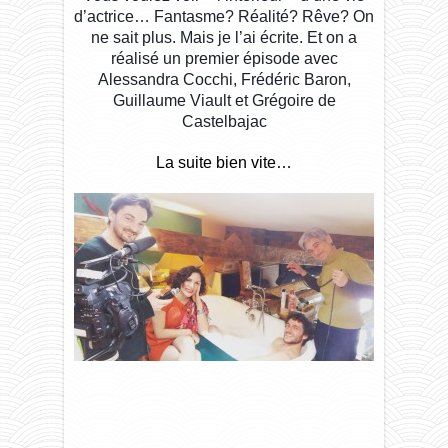
Dixlesic
Expériences & Intervenants 。*。
d’actric
e… Fantasme? Réalité? Rêve? On
ne sait plus. Mais je l’ai écrite. Et on a
réalisé un premier épisode avec
Slam / Poésie / Ecriture
Alessandra Cocchi, Frédéric Baron,
Guillaume Viault et Grégoire de
Castelbajac
La suite bien vite…