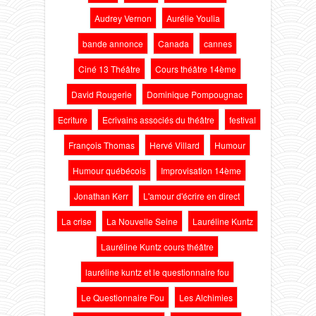
Audrey Vernon
Aurélie Youlia
bande annonce
Canada
cannes
Ciné 13 Théâtre
Cours théâtre 14ème
David Rougerie
Dominique Pompougnac
Ecriture
Ecrivains associés du théâtre
festival
François Thomas
Hervé Villard
Humour
Humour québécois
Improvisation 14ème
Jonathan Kerr
L'amour d'écrire en direct
La crise
La Nouvelle Seine
Lauréline Kuntz
Lauréline Kuntz cours théâtre
lauréline kuntz et le questionnaire fou
Le Questionnaire Fou
Les Alchimies