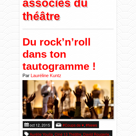
associés du
théâtre
SCENE
#Coups de ♥
¸¸.•*•♪ღ♪•*
CIE
Le Questionnaire Fou
#Faqs ٩(͡๏̯͡๏)۶
Du rock’n’roll
dans ton
WORKSHOP
Le Kabaret Kuntz
Présentation
tautogramme !
Par
MEDIA
Wonderkuntz
Equipe ▂▃▅▇█▓
Action Pédagogique
Lauréline Kuntz
CONTACT
Arrête de t’plaindre (…)
Ateliers / Cours / Stages ✲´*。❄
Revue de presse -`ღ´-
L’ÉCOLE
Miss Crise
Eclats de rire / Ateliers Youtubeurs
Photos / Vidéos くコ:彡
oct 12, 2015
#Coups de ♥
,
#News
Aurélie Youlia
,
Ciné 13 Théâtre
,
David Rougerie
,