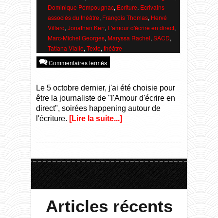
Dixlesic
Expériences & Intervenants 。*。
Dominique Pompougnac
,
Ecriture
,
Ecrivains
associés du théâtre
,
François Thomas
,
Hervé
Villard
,
Jonathan Kerr
,
L'amour d'écrire en direct
,
Slam / Poésie / Ecriture
Marc-Michel Georges
,
Maryssa Rachel
,
SACD
,
Tatiana Vialle
,
Texte
,
théâtre
Commentaires fermés
Le 5 octobre dernier, j'ai été choisie pour
être la journaliste de "l'Amour d'écrire en
direct", soirées happening autour de
l'écriture.
[Lire la suite...]
Articles récents