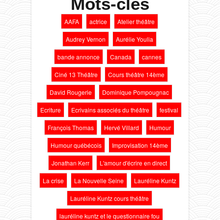
Mots-clés
AAFA
actrice
Atelier théâtre
Audrey Vernon
Aurélie Youlia
bande annonce
Canada
cannes
Ciné 13 Théâtre
Cours théâtre 14ème
David Rougerie
Dominique Pompougnac
Ecriture
Ecrivains associés du théâtre
festival
François Thomas
Hervé Villard
Humour
Humour québécois
Improvisation 14ème
Jonathan Kerr
L'amour d'écrire en direct
La crise
La Nouvelle Seine
Lauréline Kuntz
Lauréline Kuntz cours théâtre
lauréline kuntz et le questionnaire fou