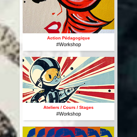
SCENE
#Coups de ♥
¸¸.•*•♪ღ♪•*
CIE
Le Questionnaire Fou
#Faqs ٩(͡๏̯͡๏)۶
Action Pédagogique
#Workshop
WORKSHOP
Le Kabaret Kuntz
Présentation
MEDIA
Wonderkuntz
Equipe ▂▃▅▇█▓
Action Pédagogique
CONTACT
Arrête de t’plaindre (…)
Ateliers / Cours / Stages ✲´*。❄
Revue de presse -`ღ´-
Ateliers / Cours / Stages
#Workshop
L’ÉCOLE
Miss Crise
Eclats de rire / Ateliers Youtubeurs
Photos / Vidéos くコ:彡