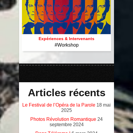
Dixlesic
Expériences & Intervenants 。*。
Slam / Poésie / Ecriture
Expériences & Intervenants
#Workshop
Articles récents
Le Festival de l’Opéra de la Parole
18 mai
2025
Photos Révolution Romantique
24
septembre 2024