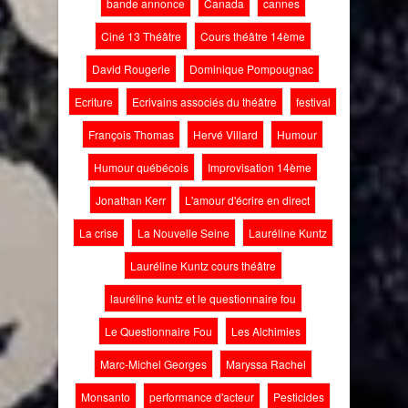
bande annonce
Canada
cannes
Ciné 13 Théâtre
Cours théâtre 14ème
David Rougerie
Dominique Pompougnac
Ecriture
Ecrivains associés du théâtre
festival
François Thomas
Hervé Villard
Humour
Humour québécois
Improvisation 14ème
Jonathan Kerr
L'amour d'écrire en direct
La crise
La Nouvelle Seine
Lauréline Kuntz
Lauréline Kuntz cours théâtre
lauréline kuntz et le questionnaire fou
Le Questionnaire Fou
Les Alchimies
Marc-Michel Georges
Maryssa Rachel
Monsanto
performance d'acteur
Pesticides