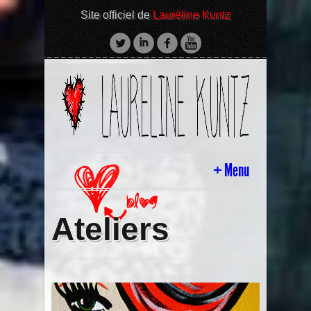
Site officiel de
Lauréline Kuntz
Menu
HOME
Ateliers
BLOG
BIO
#News