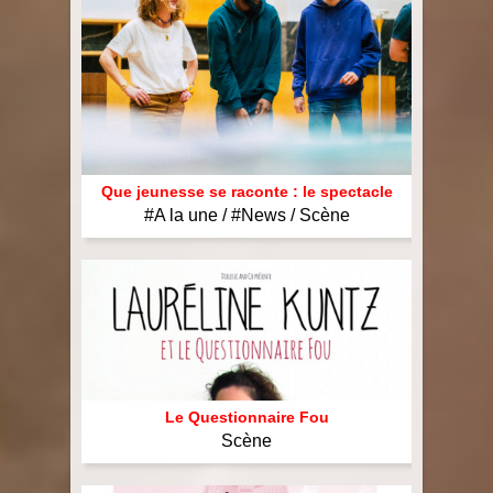
SCENE
#Coups de ♥
¸¸.•*•♪ღ♪•*
CIE
Le Questionnaire Fou
#Faqs ٩(͡๏̯͡๏)۶
Que jeunesse se raconte : le spectacle
WORKSHOP
Le Kabaret Kuntz
Présentation
#A la une / #News / Scène
MEDIA
Wonderkuntz
Equipe ▂▃▅▇█▓
Action Pédagogique
CONTACT
Arrête de t’plaindre (…)
Ateliers / Cours / Stages ✲´*。❄
Revue de presse -`ღ´-
Le Questionnaire Fou
L’ÉCOLE
Miss Crise
Eclats de rire / Ateliers Youtubeurs
Photos / Vidéos くコ:彡
Scène