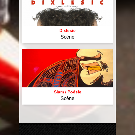
Dixlesic
Scène
Slam / Poésie
Scène