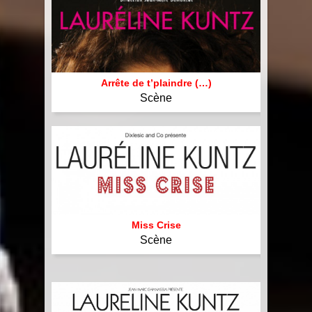
Arrête de t’plaindre (…)
Scène
Miss Crise
Scène