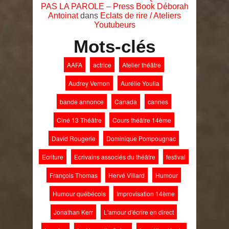
PAS LA PAROLE – Press Book Déborah
Antoinat
dans
Eclats de rire / Ateliers
Youtubeurs
Mots-clés
AAFA
actrice
Atelier théâtre
Audrey Vernon
Aurélie Youlia
bande annonce
Canada
cannes
Ciné 13 Théâtre
Cours théâtre 14ème
David Rougerie
Dominique Pompougnac
Ecriture
Ecrivains associés du théâtre
festival
François Thomas
Hervé Villard
Humour
Humour québécois
Improvisation 14ème
Jonathan Kerr
L'amour d'écrire en direct