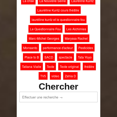
La crise
La Nouvelle Seine
Lauréline Kuntz
Lauréline Kuntz cours théâtre
lauréline kuntz et le questionnaire fou
Le Questionnaire Fou
Les Alchimies
Marc-Michel Georges
Maryssa Rachel
Monsanto
performance d'acteur
Pesticides
Place to B
SACD
spectacle
Tata Yoyo
Tatiana Vialle
Texte
Texte original
théâtre
TV5
video
Zahia D
Chercher