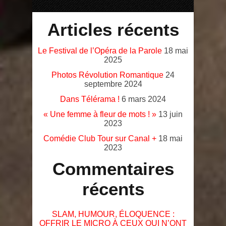
Articles récents
Le Festival de l’Opéra de la Parole
18 mai
2025
Photos Révolution Romantique
24
septembre 2024
Dans Télérama !
6 mars 2024
« Une femme à fleur de mots ! »
13 juin
2023
Comédie Club Tour sur Canal +
18 mai
2023
Commentaires
récents
SLAM, HUMOUR, ÉLOQUENCE :
OFFRIR LE MICRO À CEUX QUI N’ONT